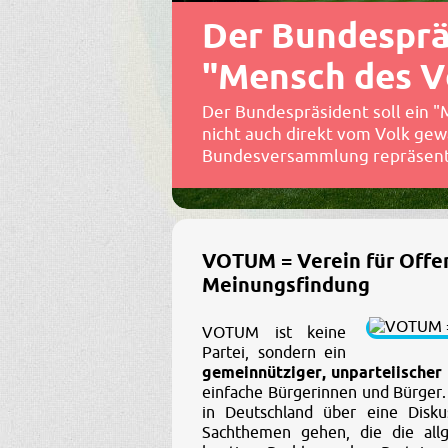
Der Bundesprä
"Mensch des V
Der Bundespräsident soll ein "
nicht auch direkt vom Volk gew
Bundesversammlung repräsent
VOTUM = Verein für Offen
Meinungsfindung
VOTUM ist keine
Partei, sondern ein
gemeinnütziger, unparteiischer
einfache Bürgerinnen und Bürger
in Deutschland über eine Disku
Sachthemen gehen, die die al