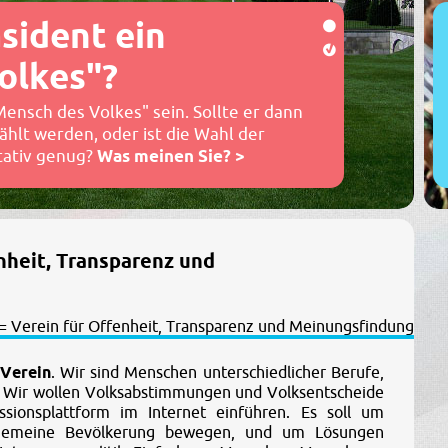
sident ein
olkes"?
Mensch des Volkes" sein. Sollte er dann
ählt werden, oder ist die Wahl der
ativ genug?
Was meinen Sie? >
heit, Transparenz und
 Verein
. Wir sind Menschen unterschiedlicher Berufe,
. Wir wollen Volksabstimmungen und Volksentscheide
ssionsplattform im Internet einführen. Es soll um
lgemeine Bevölkerung bewegen, und um Lösungen