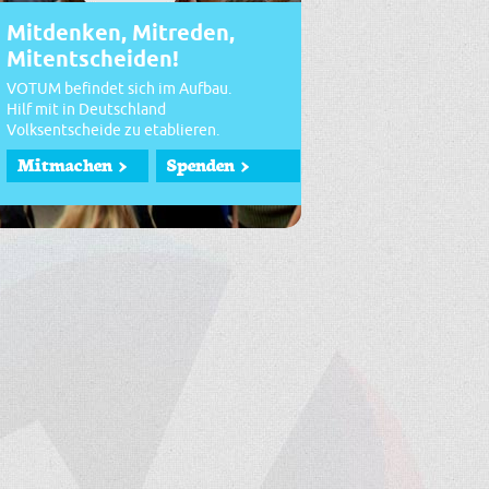
Mitdenken, Mitreden,
Mitentscheiden!
VOTUM befindet sich im Aufbau.
Hilf mit in Deutschland
Volksentscheide zu etablieren.
Mitmachen >
Spenden >